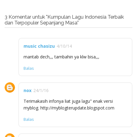
3 Komentar untuk "Kumpulan Lagu Indonesia Terbaik
dan Terpopuler Sepanjang Masa"
music chasizu
4/10/14
mantab dech,,, tambahin ya klw bisa,,,
Balas
nox
24/1/16
Terimakasih infonya liat juga lagu" enak versi
myblog. http://myblogterupdate.blogspot.com
Balas