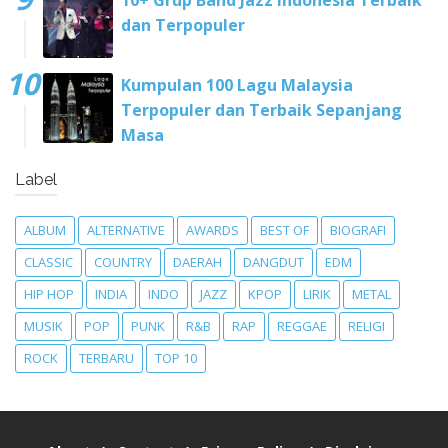
dan Terpopuler
Kumpulan 100 Lagu Malaysia
Terpopuler dan Terbaik Sepanjang
Masa
Label
ALBUM
ALTERNATIVE
AWARDS
BEST OF
BIOGRAFI
CLASSIC
COUNTRY
DAERAH
DANGDUT
EDM
HIP HOP
INDIA
INDO
JAZZ
KPOP
LIRIK
METAL
MUSIK
POP
PUNK
R&B
RAP
REGGAE
RELIGI
ROCK
TERBARU
TOP 10