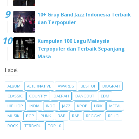
10+ Grup Band Jazz Indonesia Terbaik
dan Terpopuler
Kumpulan 100 Lagu Malaysia
Terpopuler dan Terbaik Sepanjang
Masa
Label
ALBUM
ALTERNATIVE
AWARDS
BEST OF
BIOGRAFI
CLASSIC
COUNTRY
DAERAH
DANGDUT
EDM
HIP HOP
INDIA
INDO
JAZZ
KPOP
LIRIK
METAL
MUSIK
POP
PUNK
R&B
RAP
REGGAE
RELIGI
ROCK
TERBARU
TOP 10