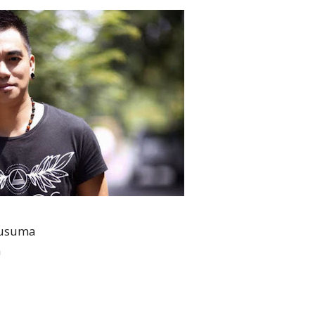
Kusuma
h