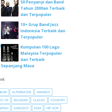
50 Penyanyi dan Band
Tahun 2000an Terbaik
dan Terpopuler
10+ Grup Band Jazz
Indonesia Terbaik dan
Terpopuler
Kumpulan 100 Lagu
Malaysia Terpopuler
dan Terbaik
Sepanjang Masa
bel
LBUM
ALTERNATIVE
AWARDS
ST OF
BIOGRAFI
CLASSIC
COUNTRY
AERAH
DANGDUT
EDM
HIP HOP