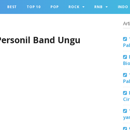
BEST
TOP 10
POP
ROCK
RNB
INDO
Art
Personil Band Ungu
Pa
Bi
Pa
Ci
ya