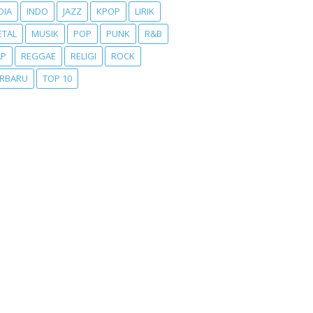
DIA
INDO
JAZZ
KPOP
LIRIK
ETAL
MUSIK
POP
PUNK
R&B
AP
REGGAE
RELIGI
ROCK
ERBARU
TOP 10