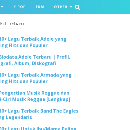
K-POP
EDM
OTHER
ikel Terbaru
10+ Lagu Terbaik Adele yang
ling Hits dan Populer
Biodata Adele Terbaru | Profil,
ografi, Album, Diskografi
10+ Lagu Terbaik Armada yang
ling Hits dan Populer
Pengertian Musik Reggae dan
ri-Ciri Musik Reggae [Lengkap]
10+ Lagu Terbaik Band The Eagles
ng Legendaris
90+ Lagu Untuk Ibu/Mama Paling