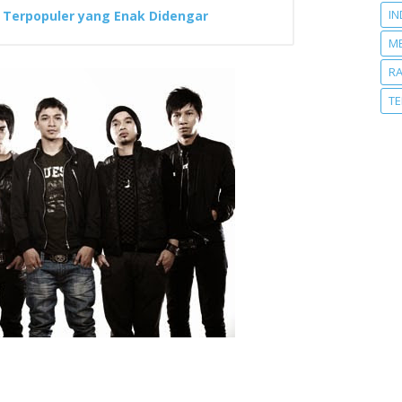
IN
n Terpopuler yang Enak Didengar
M
R
T