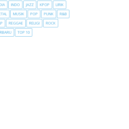
DIA
INDO
JAZZ
KPOP
LIRIK
ETAL
MUSIK
POP
PUNK
R&B
AP
REGGAE
RELIGI
ROCK
ERBARU
TOP 10