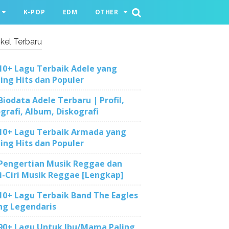
K-POP
EDM
OTHER
ikel Terbaru
10+ Lagu Terbaik Adele yang
ling Hits dan Populer
Biodata Adele Terbaru | Profil,
ografi, Album, Diskografi
10+ Lagu Terbaik Armada yang
ling Hits dan Populer
Pengertian Musik Reggae dan
ri-Ciri Musik Reggae [Lengkap]
10+ Lagu Terbaik Band The Eagles
ng Legendaris
90+ Lagu Untuk Ibu/Mama Paling