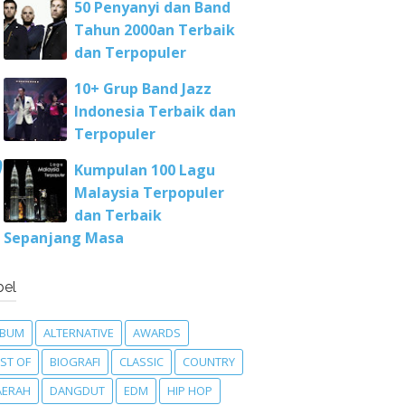
50 Penyanyi dan Band
Tahun 2000an Terbaik
dan Terpopuler
10+ Grup Band Jazz
Indonesia Terbaik dan
Terpopuler
Kumpulan 100 Lagu
Malaysia Terpopuler
dan Terbaik
Sepanjang Masa
bel
LBUM
ALTERNATIVE
AWARDS
ST OF
BIOGRAFI
CLASSIC
COUNTRY
AERAH
DANGDUT
EDM
HIP HOP