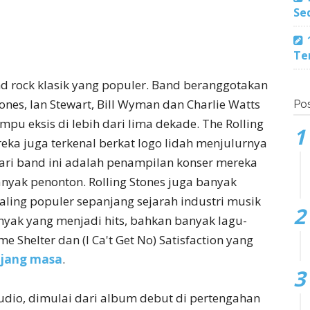
Se
Te
d rock klasik yang populer. Band beranggotakan
Jones, Ian Stewart, Bill Wyman dan Charlie Watts
Pos
pu eksis di lebih dari lima dekade. The Rolling
eka juga terkenal berkat logo lidah menjulurnya
 dari band ini adalah penampilan konser mereka
nyak penonton. Rolling Stones juga banyak
aling populer sepanjang sejarah industri musik
nyak yang menjadi hits, bahkan banyak lagu-
me Shelter dan (I Ca't Get No) Satisfaction yang
njang masa
.
udio, dimulai dari album debut di pertengahan