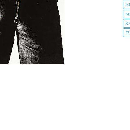
IN
M
R
T