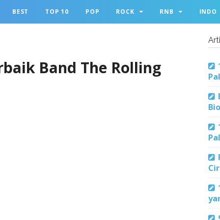
BEST
TOP 10
POP
ROCK
RNB
INDO
Art
rbaik Band The Rolling
Pa
Bi
Pa
Ci
ya