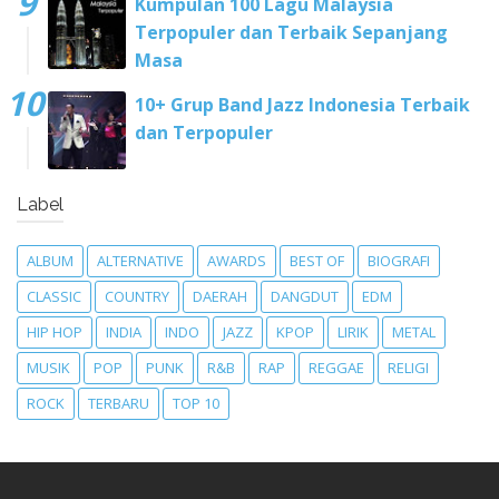
Kumpulan 100 Lagu Malaysia
Terpopuler dan Terbaik Sepanjang
Masa
10+ Grup Band Jazz Indonesia Terbaik
dan Terpopuler
Label
ALBUM
ALTERNATIVE
AWARDS
BEST OF
BIOGRAFI
CLASSIC
COUNTRY
DAERAH
DANGDUT
EDM
HIP HOP
INDIA
INDO
JAZZ
KPOP
LIRIK
METAL
MUSIK
POP
PUNK
R&B
RAP
REGGAE
RELIGI
ROCK
TERBARU
TOP 10