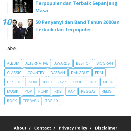
Terpopuler dan Terbaik Sepanjang
Masa
50 Penyanyi dan Band Tahun 2000an
Terbaik dan Terpopuler
Label
ALBUM
ALTERNATIVE
AWARDS
BEST OF
BIOGRAFI
CLASSIC
COUNTRY
DAERAH
DANGDUT
EDM
HIP HOP
INDIA
INDO
JAZZ
KPOP
LIRIK
METAL
MUSIK
POP
PUNK
R&B
RAP
REGGAE
RELIGI
ROCK
TERBARU
TOP 10
About
Contact
Privacy Policy
Disclaimer