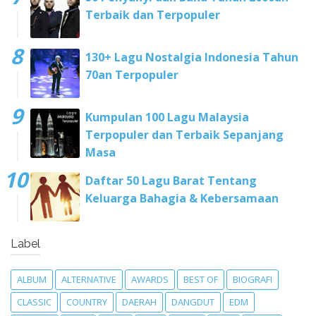
Terbaik dan Terpopuler
130+ Lagu Nostalgia Indonesia Tahun
70an Terpopuler
Kumpulan 100 Lagu Malaysia
Terpopuler dan Terbaik Sepanjang
Masa
Daftar 50 Lagu Barat Tentang
Keluarga Bahagia & Kebersamaan
Label
ALBUM
ALTERNATIVE
AWARDS
BEST OF
BIOGRAFI
CLASSIC
COUNTRY
DAERAH
DANGDUT
EDM