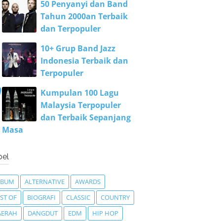
50 Penyanyi dan Band
Tahun 2000an Terbaik
dan Terpopuler
10+ Grup Band Jazz
Indonesia Terbaik dan
Terpopuler
Kumpulan 100 Lagu
Malaysia Terpopuler
dan Terbaik Sepanjang
Masa
bel
LBUM
ALTERNATIVE
AWARDS
ST OF
BIOGRAFI
CLASSIC
COUNTRY
AERAH
DANGDUT
EDM
HIP HOP