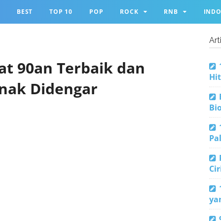
BEST
TOP 10
POP
ROCK
RNB
IND
Art
at 90an Terbaik dan
Hi
Enak Didengar
Bio
Pa
Ci
ya