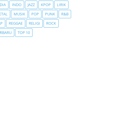
DIA
INDO
JAZZ
KPOP
LIRIK
ETAL
MUSIK
POP
PUNK
R&B
AP
REGGAE
RELIGI
ROCK
ERBARU
TOP 10