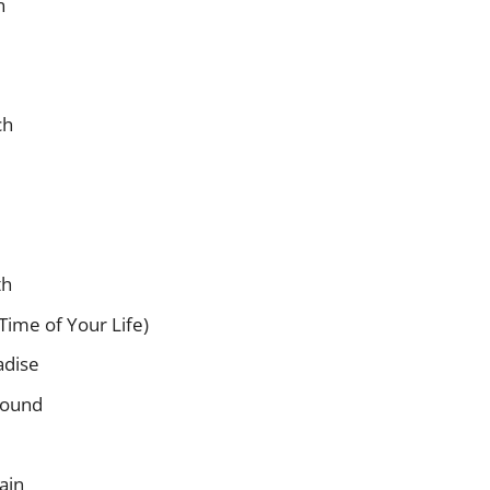
n
ch
th
ime of Your Life)
adise
round
ain