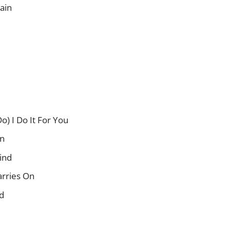
ain
o) I Do It For You
en
ind
arries On
d