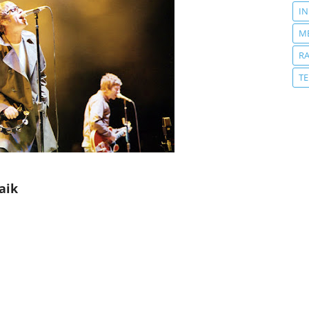
IN
M
R
T
aik