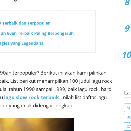
a Terbaik dan Terpopuler
hun 60an Terbaik Paling Berpengaruh
agles yang Legendaris
 90an terpopuler? Berikut ini akan kami pilihkan
aik. List berikut menampilkan 100 judul lagu rock
mulai tahun 1990 sampai 1999, baik lagu rock, hard
La
au
lagu slow rock terbaik
. Inilah list daftar lagu
uler yang enak didengar lengkap.
A
BE
D