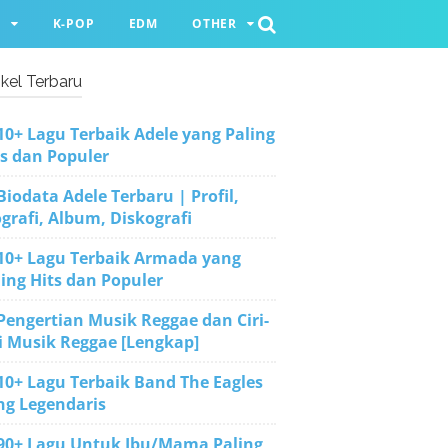
O
K-POP
EDM
OTHER
ikel Terbaru
10+ Lagu Terbaik Adele yang Paling
ts dan Populer
Biodata Adele Terbaru | Profil,
grafi, Album, Diskografi
10+ Lagu Terbaik Armada yang
ling Hits dan Populer
Pengertian Musik Reggae dan Ciri-
ri Musik Reggae [Lengkap]
10+ Lagu Terbaik Band The Eagles
ng Legendaris
90+ Lagu Untuk Ibu/Mama Paling