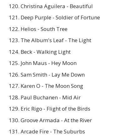
Christina Aguilera - Beautiful
Deep Purple - Soldier of Fortune
Helios - South Tree
The Album's Leaf - The Light
Beck - Walking Light
John Maus - Hey Moon
Sam Smith - Lay Me Down
Karen O - The Moon Song
Paul Buchanen - Mid Air
Eric Rigo - Flight of the Birds
Groove Armada - At the River
Arcade Fire - The Suburbs