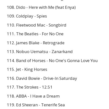
Dido - Here with Me (feat Enya)
Coldplay - Spies
Fleetwood Mac - Songbird
The Beatles - For No One
James Blake - Retrograde
Nobuo Uematsu - Zanarkand
Band of Horses - No One's Gonna Love You
Jet - King Horses
David Bowie - Drive-In Saturday
The Strokes - 12.51
ABBA - I Have a Dream
Ed Sheeran - Tenerife Sea