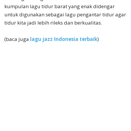
kumpulan lagu tidur barat yang enak didengar
untuk digunakan sebagai lagu pengantar tidur agar
tidur kita jadi lebih rileks dan berkualitas.
(baca juga
lagu jazz Indonesia terbaik
)