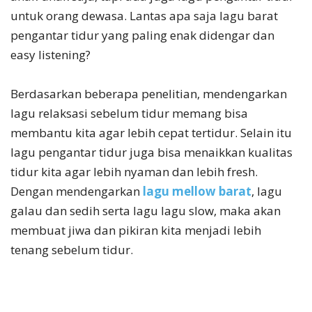
untuk orang dewasa. Lantas apa saja lagu barat
pengantar tidur yang paling enak didengar dan
easy listening?
Berdasarkan beberapa penelitian, mendengarkan
lagu relaksasi sebelum tidur memang bisa
membantu kita agar lebih cepat tertidur. Selain itu
lagu pengantar tidur juga bisa menaikkan kualitas
tidur kita agar lebih nyaman dan lebih fresh.
Dengan mendengarkan
lagu mellow barat
, lagu
galau dan sedih serta lagu lagu slow, maka akan
membuat jiwa dan pikiran kita menjadi lebih
tenang sebelum tidur.