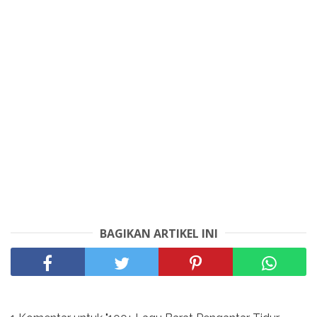
BAGIKAN ARTIKEL INI