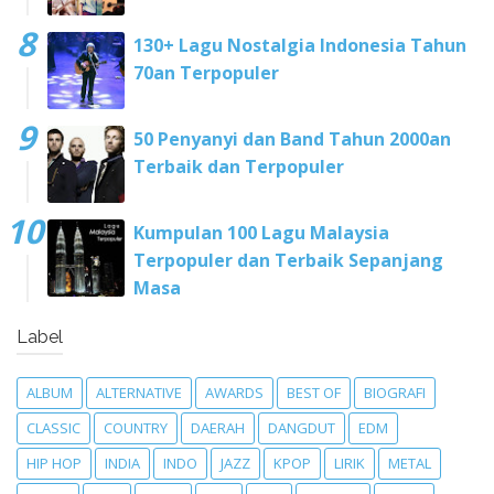
130+ Lagu Nostalgia Indonesia Tahun
70an Terpopuler
50 Penyanyi dan Band Tahun 2000an
Terbaik dan Terpopuler
Kumpulan 100 Lagu Malaysia
Terpopuler dan Terbaik Sepanjang
Masa
Label
ALBUM
ALTERNATIVE
AWARDS
BEST OF
BIOGRAFI
CLASSIC
COUNTRY
DAERAH
DANGDUT
EDM
HIP HOP
INDIA
INDO
JAZZ
KPOP
LIRIK
METAL