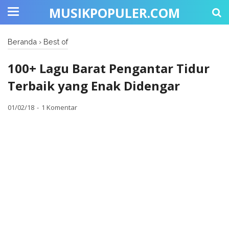
MUSIKPOPULER.COM
Beranda
›
Best of
100+ Lagu Barat Pengantar Tidur
Terbaik yang Enak Didengar
01/02/18
1 Komentar