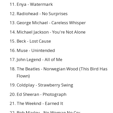
Enya - Watermark
Radiohead - No Surprises
George Michael - Careless Whisper
Michael Jackson - You're Not Alone
Beck - Lost Cause
Muse - Unintended
John Legend - All of Me
The Beatles - Norwegian Wood (This Bird Has
Flown)
Coldplay - Strawberry Swing
Ed Sheeran - Photograph
The Weeknd - Earned It
Bob Marley - No Woman No Cry