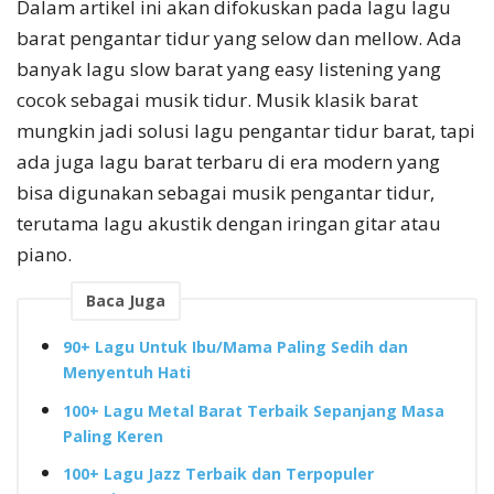
Dalam artikel ini akan difokuskan pada lagu lagu
barat pengantar tidur yang selow dan mellow. Ada
banyak lagu slow barat yang easy listening yang
cocok sebagai musik tidur. Musik klasik barat
mungkin jadi solusi lagu pengantar tidur barat, tapi
ada juga lagu barat terbaru di era modern yang
bisa digunakan sebagai musik pengantar tidur,
terutama lagu akustik dengan iringan gitar atau
piano.
Baca Juga
90+ Lagu Untuk Ibu/Mama Paling Sedih dan
Menyentuh Hati
100+ Lagu Metal Barat Terbaik Sepanjang Masa
Paling Keren
100+ Lagu Jazz Terbaik dan Terpopuler