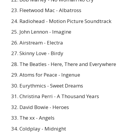
Fleetwood Mac - Albatross
Radiohead - Motion Picture Soundtrack
John Lennon - Imagine
Airstream - Electra
Skinny Love - Birdy
The Beatles - Here, There and Everywhere
Atoms for Peace - Ingenue
Eurythmics - Sweet Dreams
Christina Perri - A Thousand Years
David Bowie - Heroes
The xx - Angels
Coldplay - Midnight