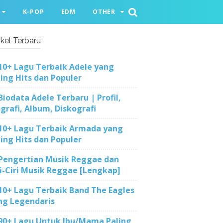
K-POP
EDM
OTHER
ikel Terbaru
10+ Lagu Terbaik Adele yang
ling Hits dan Populer
Biodata Adele Terbaru | Profil,
ografi, Album, Diskografi
10+ Lagu Terbaik Armada yang
ling Hits dan Populer
Pengertian Musik Reggae dan
ri-Ciri Musik Reggae [Lengkap]
10+ Lagu Terbaik Band The Eagles
ng Legendaris
90+ Lagu Untuk Ibu/Mama Paling