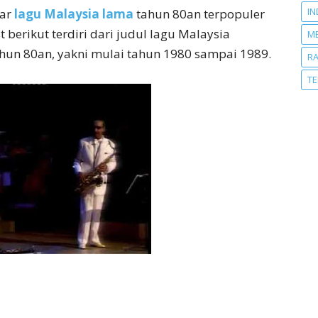
IN
tar
lagu Malaysia lama
tahun 80an terpopuler
 berikut terdiri dari judul lagu Malaysia
M
tahun 80an, yakni mulai tahun 1980 sampai 1989.
R
T