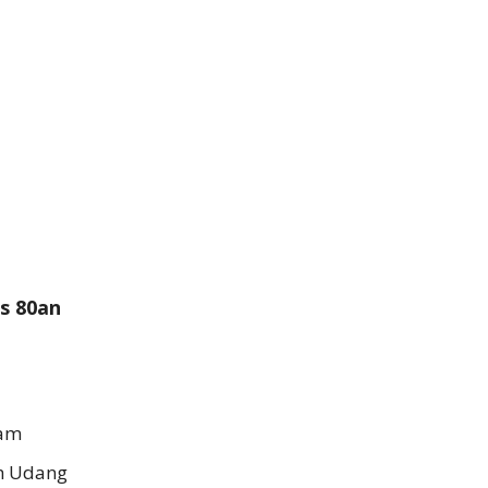
s 80an
dam
ah Udang