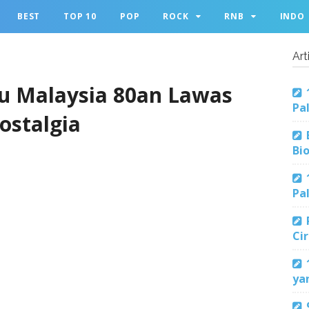
BEST
TOP 10
POP
ROCK
RNB
INDO
Art
u Malaysia 80an Lawas
Pa
ostalgia
Bi
Pa
Ci
ya