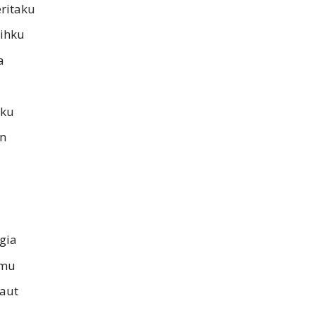
ritaku
sihku
a
gku
an
gia
amu
aut