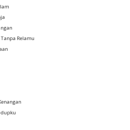
alam
ja
angan
 Tanpa Relamu
aan
 Kenangan
Hidupku