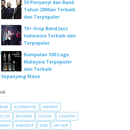
50 Penyanyi dan Band
Tahun 2000an Terbaik
dan Terpopuler
10+ Grup Band Jazz
Indonesia Terbaik dan
Terpopuler
Kumpulan 100 Lagu
Malaysia Terpopuler
dan Terbaik
Sepanjang Masa
bel
LBUM
ALTERNATIVE
AWARDS
ST OF
BIOGRAFI
CLASSIC
COUNTRY
AERAH
DANGDUT
EDM
HIP HOP