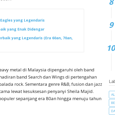
 Eagles yang Legendaris
aik yang Enak Didengar
rbaik yang Legendaris (Era 60an, 70an,
eavy metal di Malaysia dipengaruhi oleh band
ehadiran band Search dan Wings di pertengahan
La
lada rock. Sementara genre R&B, fusion dan jazz
tama lewat kesuksesan penyanyi Sheila Majid.
A
opuler sepanjang era 80an hingga menuju tahun
BE
D