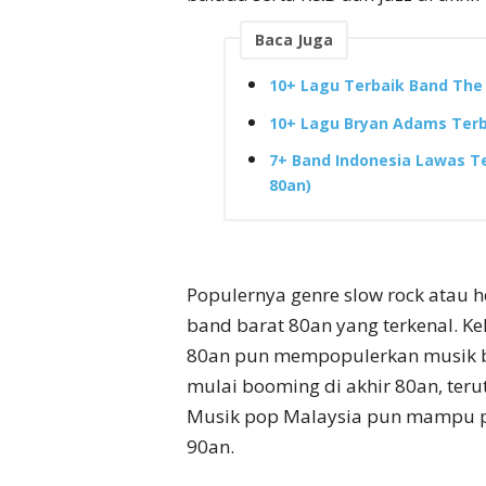
Baca Juga
10+ Lagu Terbaik Band The
10+ Lagu Bryan Adams Terb
7+ Band Indonesia Lawas Te
80an)
Populernya genre slow rock atau h
band barat 80an yang terkenal. K
80an pun mempopulerkan musik ba
mulai booming di akhir 80an, teru
Musik pop Malaysia pun mampu p
90an.