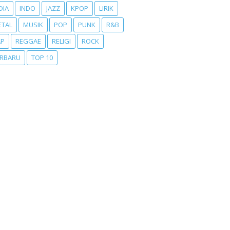
DIA
INDO
JAZZ
KPOP
LIRIK
ETAL
MUSIK
POP
PUNK
R&B
AP
REGGAE
RELIGI
ROCK
ERBARU
TOP 10