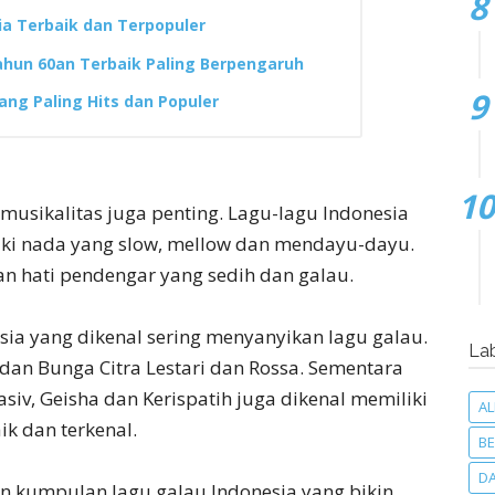
ia Terbaik dan Terpopuler
ahun 60an Terbaik Paling Berpengaruh
ng Paling Hits dan Populer
 musikalitas juga penting. Lagu-lagu Indonesia
iki nada yang slow, mellow dan mendayu-dayu.
an hati pendengar yang sedih dan galau.
ia yang dikenal sering menyanyikan lagu galau.
La
 dan Bunga Citra Lestari dan Rossa. Sementara
iv, Geisha dan Kerispatih juga dikenal memiliki
A
ik dan terkenal.
BE
D
an kumpulan lagu galau Indonesia yang bikin