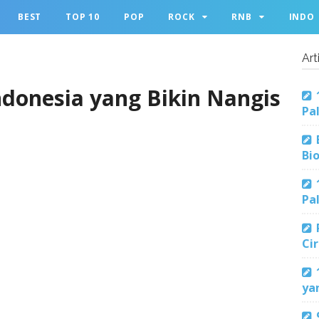
BEST
TOP 10
POP
ROCK
RNB
INDO
Art
ndonesia yang Bikin Nangis
Pa
Bi
Pa
Ci
ya