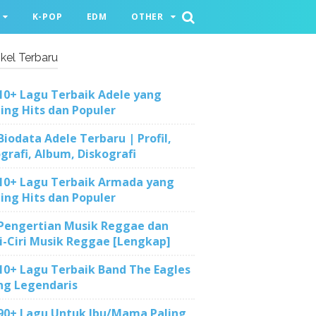
K-POP
EDM
OTHER
ikel Terbaru
10+ Lagu Terbaik Adele yang
ling Hits dan Populer
Biodata Adele Terbaru | Profil,
ografi, Album, Diskografi
10+ Lagu Terbaik Armada yang
ling Hits dan Populer
Pengertian Musik Reggae dan
ri-Ciri Musik Reggae [Lengkap]
10+ Lagu Terbaik Band The Eagles
ng Legendaris
90+ Lagu Untuk Ibu/Mama Paling