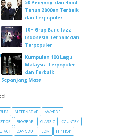
50 Penyanyi dan Band
Tahun 2000an Terbaik
dan Terpopuler
10+ Grup Band Jazz
Indonesia Terbaik dan
Terpopuler
Kumpulan 100 Lagu
Malaysia Terpopuler
dan Terbaik
Sepanjang Masa
bel
LBUM
ALTERNATIVE
AWARDS
ST OF
BIOGRAFI
CLASSIC
COUNTRY
AERAH
DANGDUT
EDM
HIP HOP