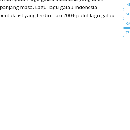
IN
epanjang masa. Lagu-lagu galau Indonesia
M
entuk list yang terdiri dari 200+ judul lagu galau
R
T