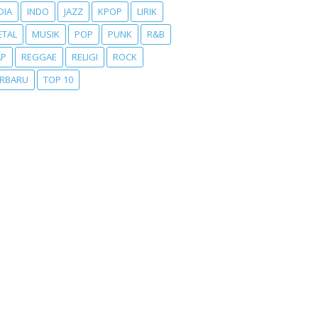
DIA
INDO
JAZZ
KPOP
LIRIK
ETAL
MUSIK
POP
PUNK
R&B
AP
REGGAE
RELIGI
ROCK
ERBARU
TOP 10