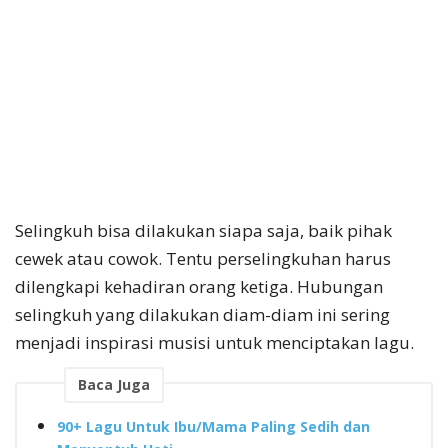
Selingkuh bisa dilakukan siapa saja, baik pihak
cewek atau cowok. Tentu perselingkuhan harus
dilengkapi kehadiran orang ketiga. Hubungan
selingkuh yang dilakukan diam-diam ini sering
menjadi inspirasi musisi untuk menciptakan lagu.
Baca Juga
90+ Lagu Untuk Ibu/Mama Paling Sedih dan