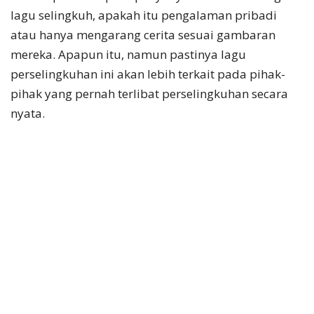
lagu selingkuh, apakah itu pengalaman pribadi
atau hanya mengarang cerita sesuai gambaran
mereka. Apapun itu, namun pastinya lagu
perselingkuhan ini akan lebih terkait pada pihak-
pihak yang pernah terlibat perselingkuhan secara
nyata.