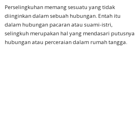
Perselingkuhan memang sesuatu yang tidak
diinginkan dalam sebuah hubungan. Entah itu
dalam hubungan pacaran atau suami-istri,
selingkuh merupakan hal yang mendasari putusnya
hubungan atau perceraian dalam rumah tangga.