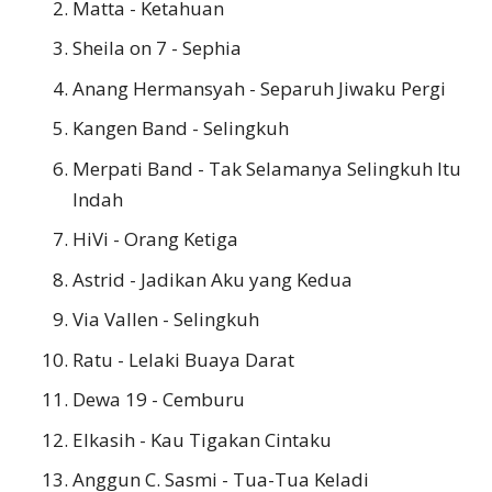
Matta - Ketahuan
Sheila on 7 - Sephia
Anang Hermansyah - Separuh Jiwaku Pergi
Kangen Band - Selingkuh
Merpati Band - Tak Selamanya Selingkuh Itu
Indah
HiVi - Orang Ketiga
Astrid - Jadikan Aku yang Kedua
Via Vallen - Selingkuh
Ratu - Lelaki Buaya Darat
Dewa 19 - Cemburu
Elkasih - Kau Tigakan Cintaku
Anggun C. Sasmi - Tua-Tua Keladi