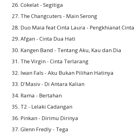
Cokelat - Segitiga
The Changcuters - Main Serong
Duo Maia feat Cinta Laura - Pengkhianat Cinta
Afgan - Cinta Dua Hati
Kangen Band - Tentang Aku, Kau dan Dia
The Virgin - Cinta Terlarang
Iwan Fals - Aku Bukan Pilihan Hatinya
D'Masiv - Di Antara Kalian
Rama - Bertahan
T2 - Lelaki Cadangan
Pinkan - Dirimu Dirinya
Glenn Fredly - Tega