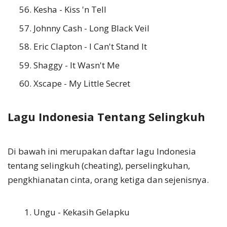
Kesha - Kiss 'n Tell
Johnny Cash - Long Black Veil
Eric Clapton - I Can't Stand It
Shaggy - It Wasn't Me
Xscape - My Little Secret
Lagu Indonesia Tentang Selingkuh
Di bawah ini merupakan daftar lagu Indonesia
tentang selingkuh (cheating), perselingkuhan,
pengkhianatan cinta, orang ketiga dan sejenisnya.
Ungu - Kekasih Gelapku