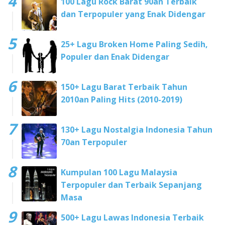
100 Lagu Rock Barat 90an Terbaik
dan Terpopuler yang Enak Didengar
25+ Lagu Broken Home Paling Sedih,
Populer dan Enak Didengar
150+ Lagu Barat Terbaik Tahun
2010an Paling Hits (2010-2019)
130+ Lagu Nostalgia Indonesia Tahun
70an Terpopuler
Kumpulan 100 Lagu Malaysia
Terpopuler dan Terbaik Sepanjang
Masa
500+ Lagu Lawas Indonesia Terbaik