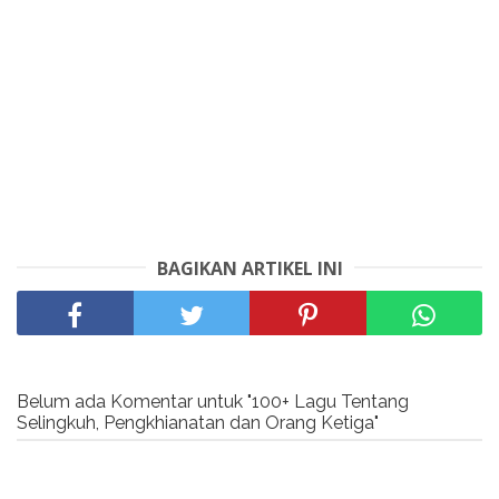
BAGIKAN ARTIKEL INI
Belum ada Komentar untuk "100+ Lagu Tentang
Selingkuh, Pengkhianatan dan Orang Ketiga"