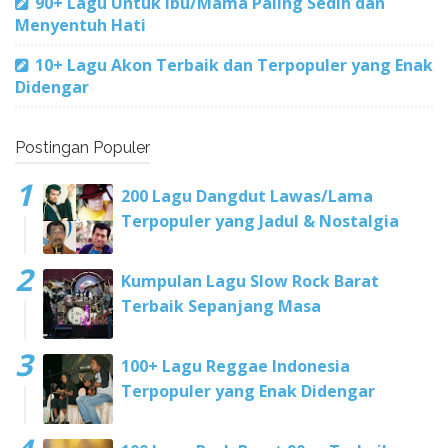
90+ Lagu Untuk Ibu/Mama Paling Sedih dan
Menyentuh Hati
10+ Lagu Akon Terbaik dan Terpopuler yang Enak
Didengar
Postingan Populer
200 Lagu Dangdut Lawas/Lama
Terpopuler yang Jadul & Nostalgia
Kumpulan Lagu Slow Rock Barat
Terbaik Sepanjang Masa
100+ Lagu Reggae Indonesia
Terpopuler yang Enak Didengar