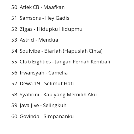
Atiek CB - Maafkan
Samsons - Hey Gadis
Zigaz - Hidupku Hidupmu
Astrid - Mendua
Soulvibe - Biarlah (Hapuslah Cinta)
Club Eighties - Jangan Pernah Kembali
Irwansyah - Camelia
Dewa 19 - Selimut Hati
Syahrini - Kau yang Memilih Aku
Java Jive - Selingkuh
Govinda - Simpananku