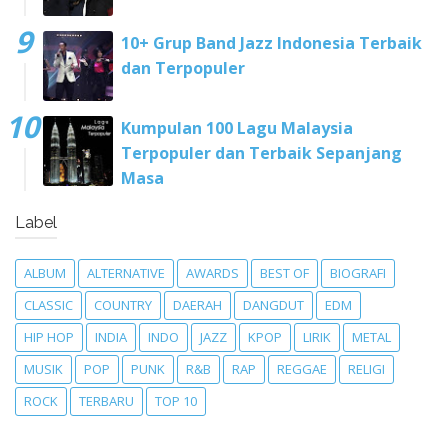
10+ Grup Band Jazz Indonesia Terbaik
dan Terpopuler
Kumpulan 100 Lagu Malaysia
Terpopuler dan Terbaik Sepanjang
Masa
Label
ALBUM
ALTERNATIVE
AWARDS
BEST OF
BIOGRAFI
CLASSIC
COUNTRY
DAERAH
DANGDUT
EDM
HIP HOP
INDIA
INDO
JAZZ
KPOP
LIRIK
METAL
MUSIK
POP
PUNK
R&B
RAP
REGGAE
RELIGI
ROCK
TERBARU
TOP 10