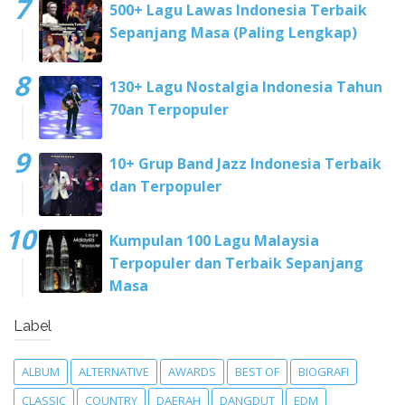
500+ Lagu Lawas Indonesia Terbaik
Sepanjang Masa (Paling Lengkap)
130+ Lagu Nostalgia Indonesia Tahun
70an Terpopuler
10+ Grup Band Jazz Indonesia Terbaik
dan Terpopuler
Kumpulan 100 Lagu Malaysia
Terpopuler dan Terbaik Sepanjang
Masa
Label
ALBUM
ALTERNATIVE
AWARDS
BEST OF
BIOGRAFI
CLASSIC
COUNTRY
DAERAH
DANGDUT
EDM