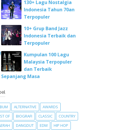
130+ Lagu Nostalgia
Indonesia Tahun 70an
Terpopuler
10+ Grup Band Jazz
Indonesia Terbaik dan
Terpopuler
Kumpulan 100 Lagu
Malaysia Terpopuler
dan Terbaik
Sepanjang Masa
bel
LBUM
ALTERNATIVE
AWARDS
ST OF
BIOGRAFI
CLASSIC
COUNTRY
AERAH
DANGDUT
EDM
HIP HOP