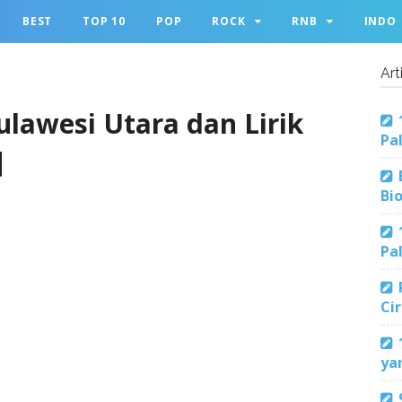
BEST
TOP 10
POP
ROCK
RNB
INDO
Art
ulawesi Utara dan Lirik
Pa
]
Bi
Pa
Ci
ya