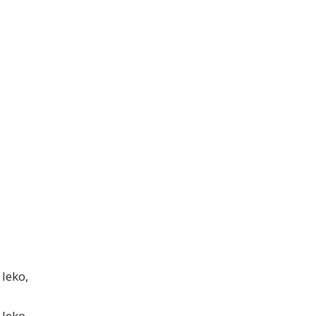
leko,
eko...