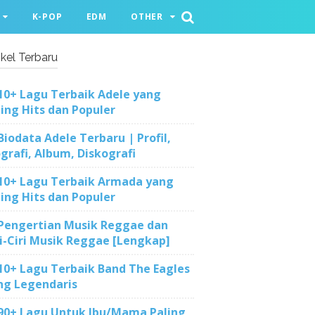
K-POP
EDM
OTHER
ikel Terbaru
10+ Lagu Terbaik Adele yang
ling Hits dan Populer
Biodata Adele Terbaru | Profil,
ografi, Album, Diskografi
10+ Lagu Terbaik Armada yang
ling Hits dan Populer
Pengertian Musik Reggae dan
ri-Ciri Musik Reggae [Lengkap]
10+ Lagu Terbaik Band The Eagles
ng Legendaris
90+ Lagu Untuk Ibu/Mama Paling