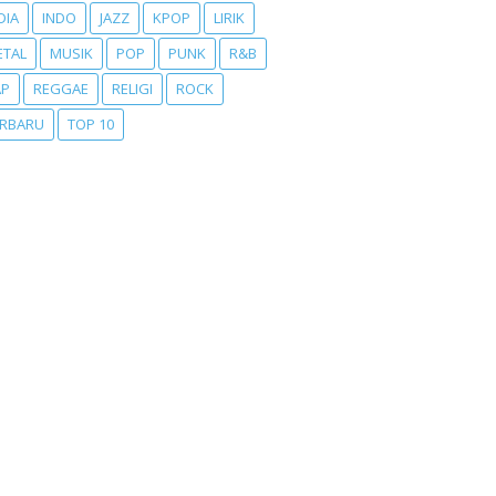
DIA
INDO
JAZZ
KPOP
LIRIK
ETAL
MUSIK
POP
PUNK
R&B
AP
REGGAE
RELIGI
ROCK
ERBARU
TOP 10