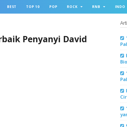
BEST
TOP 10
POP
ROCK
RNB
INDO
Art
rbaik Penyanyi David
Pa
Bi
Pa
Ci
ya