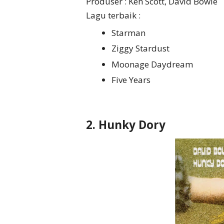
Produser : Ken Scott, David Bowie
Lagu terbaik :
Starman
Ziggy Stardust
Moonage Daydream
Five Years
2. Hunky Dory