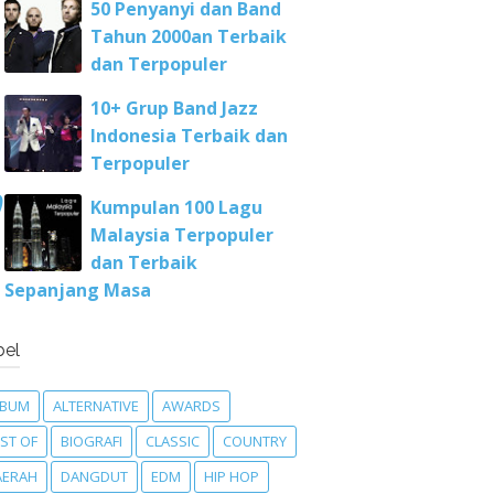
50 Penyanyi dan Band
Tahun 2000an Terbaik
dan Terpopuler
10+ Grup Band Jazz
Indonesia Terbaik dan
Terpopuler
Kumpulan 100 Lagu
Malaysia Terpopuler
dan Terbaik
Sepanjang Masa
bel
LBUM
ALTERNATIVE
AWARDS
ST OF
BIOGRAFI
CLASSIC
COUNTRY
AERAH
DANGDUT
EDM
HIP HOP