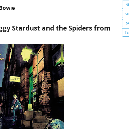
IN
 Bowie
M
R
Ziggy Stardust and the Spiders from
T