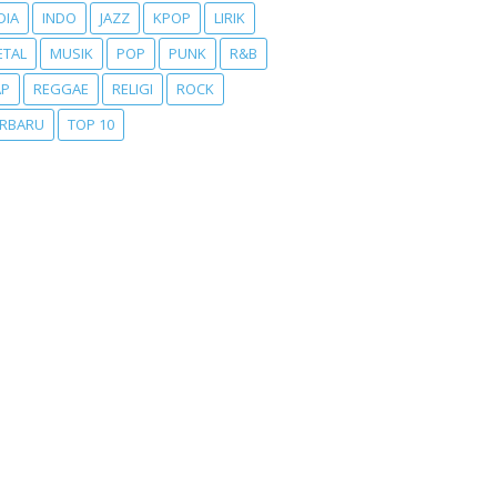
DIA
INDO
JAZZ
KPOP
LIRIK
ETAL
MUSIK
POP
PUNK
R&B
AP
REGGAE
RELIGI
ROCK
ERBARU
TOP 10