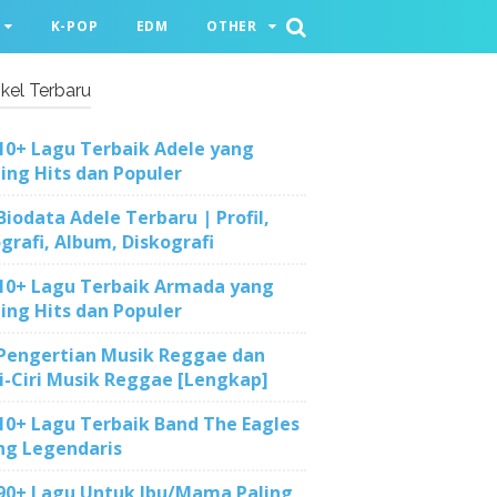
K-POP
EDM
OTHER
ikel Terbaru
10+ Lagu Terbaik Adele yang
ling Hits dan Populer
Biodata Adele Terbaru | Profil,
ografi, Album, Diskografi
10+ Lagu Terbaik Armada yang
ling Hits dan Populer
Pengertian Musik Reggae dan
ri-Ciri Musik Reggae [Lengkap]
10+ Lagu Terbaik Band The Eagles
ng Legendaris
90+ Lagu Untuk Ibu/Mama Paling